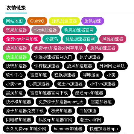
友情链接
网站地图
QuickQ
旋风加速度器
旋风加速
坚果加速器
tiktok加速器
狗急加速器官网
免费vqn外网加速
小蓝鸟
优途加速器官网
风驰加速器
旋风加速器
免费vps加速器外网苹果版
旋风加速度器
快连加速器
快连加速器官网入口
原子加速器
快鸭加速器
快柠檬加速器
旋风加速度器
外网网址导航
软件中心
雷霆加速
狂飙加速器
哔咔漫画
小美
小美vpn
小美加速器
老王vn加速器
小牛vp加速器
黑洞加速
雷霆加速器官网下载
酷通npv加速器
快柠檬加速器
免费梯子加速器app七天
雷霆加器速
原子加速器免费下载
极光加速器
白鲸加速
闪电猫加速器
蚂蚁vp加速器官网
老王vp官网
永久免费vqn加速外网
hammer加速器
快连加速器app