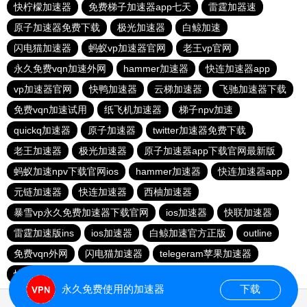
快柠檬加速器
免费梯子加速器app七天
雷霆加器速
原子加速器免费下载
极光加速器
白鲸加速
闪电猫加速器
蚂蚁vp加速器官网
老王vp官网
永久免费vqn加速外网
hammer加速器
快连加速器app
vp加速器官网
快鸭加速器
云梯加速器
飞驰加速器下载
免费vqn加速试用
纸飞机加速器
梯子npv加速
quickq加速器
原子加速器
twitter加速器免费下载
老王加速器
极光加速器
原子加速器app下载官网最新版
蚂蚁加速npv下载官网ios
hammer加速器
快连加速器app
元链加速器
快连加速器
西柚加速器
暴雪vp永久免费加速器下载官网
ios加速器
快联加速器
雷霆加速版ins
ios加速器
白鲸加速官方正版
outline
免费vqn外网
闪电猫加速器
telegeram苹果加速器
快连lets加速器
蜜蜂加速器
永久免费使用的加速器
下载