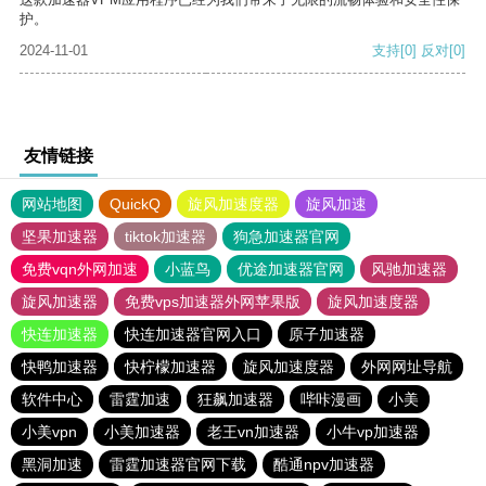
护。
2024-11-01
支持
[0]
反对
[0]
友情链接
网站地图
QuickQ
旋风加速度器
旋风加速
坚果加速器
tiktok加速器
狗急加速器官网
免费vqn外网加速
小蓝鸟
优途加速器官网
风驰加速器
旋风加速器
免费vps加速器外网苹果版
旋风加速度器
快连加速器
快连加速器官网入口
原子加速器
快鸭加速器
快柠檬加速器
旋风加速度器
外网网址导航
软件中心
雷霆加速
狂飙加速器
哔咔漫画
小美
小美vpn
小美加速器
老王vn加速器
小牛vp加速器
黑洞加速
雷霆加速器官网下载
酷通npv加速器