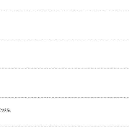
。
区的线路。