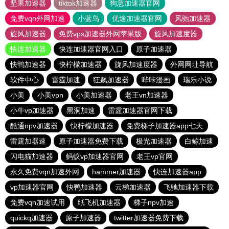
坚果加速器
tiktok加速器
狗急加速器官网
免费vqn外网加速
小蓝鸟
优途加速器官网
风驰加速器
旋风加速器
免费vps加速器外网苹果版
旋风加速度器
快连加速器
快连加速器官网入口
原子加速器
快鸭加速器
快柠檬加速器
旋风加速度器
外网网址导航
软件中心
雷霆加速
狂飙加速器
哔咔漫画
瑞乐小说
小美
小美vpn
小美加速器
老王vn加速器
小牛vp加速器
黑洞加速
雷霆加速器官网下载
酷通npv加速器
快柠檬加速器
免费梯子加速器app七天
雷霆加器速
原子加速器免费下载
极光加速器
白鲸加速
闪电猫加速器
蚂蚁vp加速器官网
老王vp官网
永久免费vqn加速外网
hammer加速器
快连加速器app
vp加速器官网
快鸭加速器
云梯加速器
飞驰加速器下载
免费vqn加速试用
纸飞机加速器
梯子npv加速
quickq加速器
原子加速器
twitter加速器免费下载