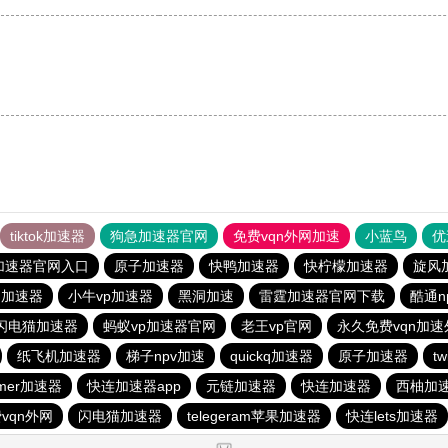
tiktok加速器
狗急加速器官网
免费vqn外网加速
小蓝鸟
优
加速器官网入口
原子加速器
快鸭加速器
快柠檬加速器
旋风
n加速器
小牛vp加速器
黑洞加速
雷霆加速器官网下载
酷通n
闪电猫加速器
蚂蚁vp加速器官网
老王vp官网
永久免费vqn加速
纸飞机加速器
梯子npv加速
quickq加速器
原子加速器
t
mer加速器
快连加速器app
元链加速器
快连加速器
西柚加
vqn外网
闪电猫加速器
telegeram苹果加速器
快连lets加速器