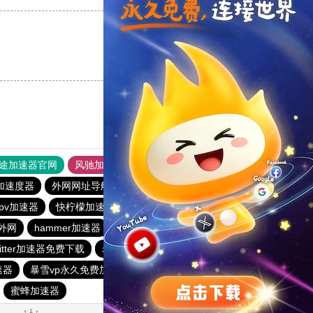
支持
[0]
反对
[0]
途加速器官网
风驰加速器
旋风加速器
加速度器
外网网址导航
软件中心
雷霆加速
狂飙加速器
pv加速器
快柠檬加速器
免费梯子加速器app七天
外网
hammer加速器
快连加速器app
vp加速器官网
witter加速器免费下载
老王加速器
极光加速器
速器
暴雪vp永久免费加速器下载官网
ios加速器
快联加速器
蜜蜂加速器