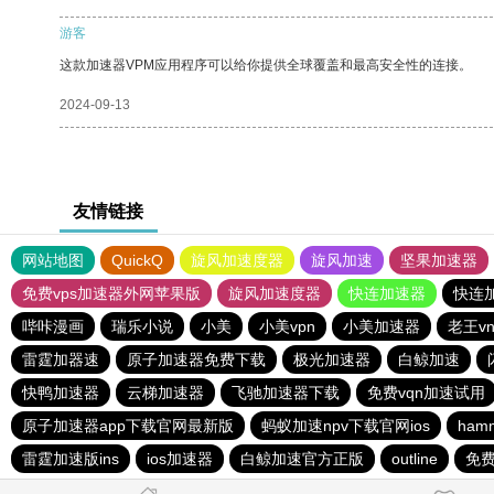
游客
这款加速器VPM应用程序可以给你提供全球覆盖和最高安全性的连接。
2024-09-13
友情链接
网站地图
QuickQ
旋风加速度器
旋风加速
坚果加速器
免费vps加速器外网苹果版
旋风加速度器
快连加速器
快连
哔咔漫画
瑞乐小说
小美
小美vpn
小美加速器
老王v
雷霆加器速
原子加速器免费下载
极光加速器
白鲸加速
快鸭加速器
云梯加速器
飞驰加速器下载
免费vqn加速试用
原子加速器app下载官网最新版
蚂蚁加速npv下载官网ios
ham
雷霆加速版ins
ios加速器
白鲸加速官方正版
outline
免费