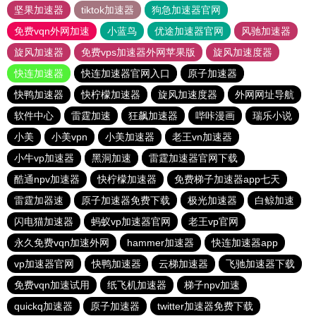
坚果加速器
tiktok加速器
狗急加速器官网
免费vqn外网加速
小蓝鸟
优途加速器官网
风驰加速器
旋风加速器
免费vps加速器外网苹果版
旋风加速度器
快连加速器
快连加速器官网入口
原子加速器
快鸭加速器
快柠檬加速器
旋风加速度器
外网网址导航
软件中心
雷霆加速
狂飙加速器
哔咔漫画
瑞乐小说
小美
小美vpn
小美加速器
老王vn加速器
小牛vp加速器
黑洞加速
雷霆加速器官网下载
酷通npv加速器
快柠檬加速器
免费梯子加速器app七天
雷霆加器速
原子加速器免费下载
极光加速器
白鲸加速
闪电猫加速器
蚂蚁vp加速器官网
老王vp官网
永久免费vqn加速外网
hammer加速器
快连加速器app
vp加速器官网
快鸭加速器
云梯加速器
飞驰加速器下载
免费vqn加速试用
纸飞机加速器
梯子npv加速
quickq加速器
原子加速器
twitter加速器免费下载