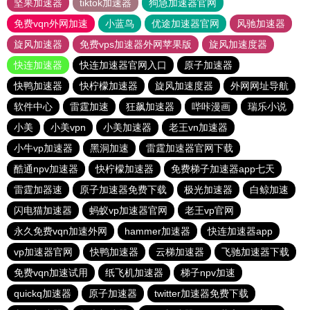
坚果加速器
tiktok加速器
狗急加速器官网
免费vqn外网加速
小蓝鸟
优途加速器官网
风驰加速器
旋风加速器
免费vps加速器外网苹果版
旋风加速度器
快连加速器
快连加速器官网入口
原子加速器
快鸭加速器
快柠檬加速器
旋风加速度器
外网网址导航
软件中心
雷霆加速
狂飙加速器
哔咔漫画
瑞乐小说
小美
小美vpn
小美加速器
老王vn加速器
小牛vp加速器
黑洞加速
雷霆加速器官网下载
酷通npv加速器
快柠檬加速器
免费梯子加速器app七天
雷霆加器速
原子加速器免费下载
极光加速器
白鲸加速
闪电猫加速器
蚂蚁vp加速器官网
老王vp官网
永久免费vqn加速外网
hammer加速器
快连加速器app
vp加速器官网
快鸭加速器
云梯加速器
飞驰加速器下载
免费vqn加速试用
纸飞机加速器
梯子npv加速
quickq加速器
原子加速器
twitter加速器免费下载