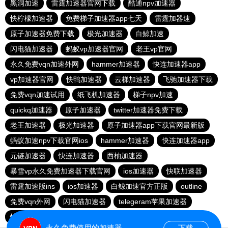
黑洞加速
雷霆加速器官网下载
酷通npv加速器
快柠檬加速器
免费梯子加速器app七天
雷霆加器速
原子加速器免费下载
极光加速器
白鲸加速
闪电猫加速器
蚂蚁vp加速器官网
老王vp官网
永久免费vqn加速外网
hammer加速器
快连加速器app
vp加速器官网
快鸭加速器
云梯加速器
飞驰加速器下载
免费vqn加速试用
纸飞机加速器
梯子npv加速
quickq加速器
原子加速器
twitter加速器免费下载
老王加速器
极光加速器
原子加速器app下载官网最新版
蚂蚁加速npv下载官网ios
hammer加速器
快连加速器app
元链加速器
快连加速器
西柚加速器
暴雪vp永久免费加速器下载官网
ios加速器
快联加速器
雷霆加速版ins
ios加速器
白鲸加速官方正版
outline
免费vqn外网
闪电猫加速器
telegeram苹果加速器
快连lets加速器
蜜蜂加速器
永久免费使用的加速器
下载