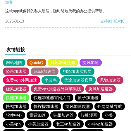
游客
这款app就像我的私人助理，随时随地为我的办公提供帮助。
2025-01-13
支持
[0]
反对
[0]
友情链接
网站地图
QuickQ
旋风加速度器
旋风加速
坚果加速器
tiktok加速器
狗急加速器官网
免费vqn外网加速
小蓝鸟
优途加速器官网
风驰加速器
旋风加速器
免费vps加速器外网苹果版
旋风加速度器
快连加速器
快连加速器官网入口
原子加速器
快鸭加速器
快柠檬加速器
旋风加速度器
外网网址导航
软件中心
雷霆加速
狂飙加速器
哔咔漫画
小美
小美vpn
小美加速器
老王vn加速器
小牛vp加速器