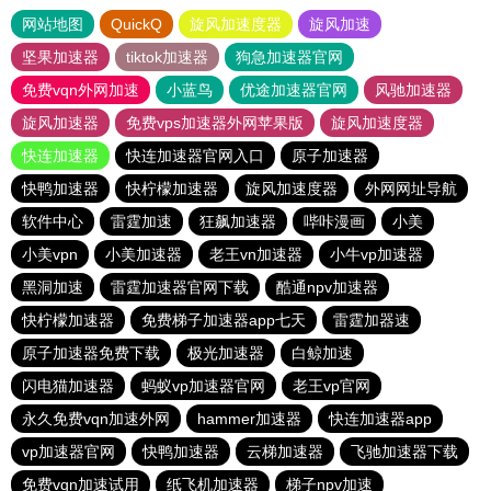
网站地图
QuickQ
旋风加速度器
旋风加速
坚果加速器
tiktok加速器
狗急加速器官网
免费vqn外网加速
小蓝鸟
优途加速器官网
风驰加速器
旋风加速器
免费vps加速器外网苹果版
旋风加速度器
快连加速器
快连加速器官网入口
原子加速器
快鸭加速器
快柠檬加速器
旋风加速度器
外网网址导航
软件中心
雷霆加速
狂飙加速器
哔咔漫画
小美
小美vpn
小美加速器
老王vn加速器
小牛vp加速器
黑洞加速
雷霆加速器官网下载
酷通npv加速器
快柠檬加速器
免费梯子加速器app七天
雷霆加器速
原子加速器免费下载
极光加速器
白鲸加速
闪电猫加速器
蚂蚁vp加速器官网
老王vp官网
永久免费vqn加速外网
hammer加速器
快连加速器app
vp加速器官网
快鸭加速器
云梯加速器
飞驰加速器下载
免费vqn加速试用
纸飞机加速器
梯子npv加速