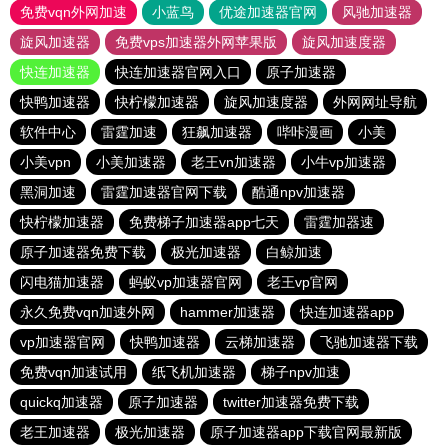
免费vqn外网加速
小蓝鸟
优途加速器官网
风驰加速器
旋风加速器
免费vps加速器外网苹果版
旋风加速度器
快连加速器
快连加速器官网入口
原子加速器
快鸭加速器
快柠檬加速器
旋风加速度器
外网网址导航
软件中心
雷霆加速
狂飙加速器
哔咔漫画
小美
小美vpn
小美加速器
老王vn加速器
小牛vp加速器
黑洞加速
雷霆加速器官网下载
酷通npv加速器
快柠檬加速器
免费梯子加速器app七天
雷霆加器速
原子加速器免费下载
极光加速器
白鲸加速
闪电猫加速器
蚂蚁vp加速器官网
老王vp官网
永久免费vqn加速外网
hammer加速器
快连加速器app
vp加速器官网
快鸭加速器
云梯加速器
飞驰加速器下载
免费vqn加速试用
纸飞机加速器
梯子npv加速
quickq加速器
原子加速器
twitter加速器免费下载
老王加速器
极光加速器
原子加速器app下载官网最新版