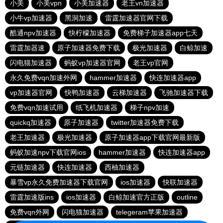
小美
小美vpn
小美加速器
老王vn加速器
小牛vp加速器
黑洞加速
雷霆加速器官网下载
酷通npv加速器
快柠檬加速器
免费梯子加速器app七天
雷霆加器速
原子加速器免费下载
极光加速器
白鲸加速
闪电猫加速器
蚂蚁vp加速器官网
老王vp官网
永久免费vqn加速外网
hammer加速器
快连加速器app
vp加速器官网
快鸭加速器
云梯加速器
飞驰加速器下载
免费vqn加速试用
纸飞机加速器
梯子npv加速
quickq加速器
原子加速器
twitter加速器免费下载
老王加速器
极光加速器
原子加速器app下载官网最新版
蚂蚁加速npv下载官网ios
hammer加速器
快连加速器app
元链加速器
快连加速器
西柚加速器
暴雪vp永久免费加速器下载官网
ios加速器
快联加速器
雷霆加速版ins
ios加速器
白鲸加速官方正版
outline
免费vqn外网
闪电猫加速器
telegeram苹果加速器