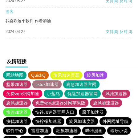
2024-08-27
支持
[0]
反对
[0]
游客
我喜欢这个软件 作者加油
2024-08-27
支持
[0]
反对
[0]
友情链接
网站地图
QuickQ
旋风加速度器
旋风加速
坚果加速器
tiktok加速器
狗急加速器官网
免费vqn外网加速
小蓝鸟
优途加速器官网
风驰加速器
旋风加速器
免费vps加速器外网苹果版
旋风加速度器
快连加速器
快连加速器官网入口
原子加速器
快鸭加速器
快柠檬加速器
旋风加速度器
外网网址导航
软件中心
雷霆加速
狂飙加速器
哔咔漫画
瑞乐小说