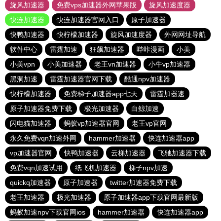
旋风加速器
免费vps加速器外网苹果版
旋风加速度器
快连加速器
快连加速器官网入口
原子加速器
快鸭加速器
快柠檬加速器
旋风加速度器
外网网址导航
软件中心
雷霆加速
狂飙加速器
哔咔漫画
小美
小美vpn
小美加速器
老王vn加速器
小牛vp加速器
黑洞加速
雷霆加速器官网下载
酷通npv加速器
快柠檬加速器
免费梯子加速器app七天
雷霆加器速
原子加速器免费下载
极光加速器
白鲸加速
闪电猫加速器
蚂蚁vp加速器官网
老王vp官网
永久免费vqn加速外网
hammer加速器
快连加速器app
vp加速器官网
快鸭加速器
云梯加速器
飞驰加速器下载
免费vqn加速试用
纸飞机加速器
梯子npv加速
quickq加速器
原子加速器
twitter加速器免费下载
老王加速器
极光加速器
原子加速器app下载官网最新版
蚂蚁加速npv下载官网ios
hammer加速器
快连加速器app