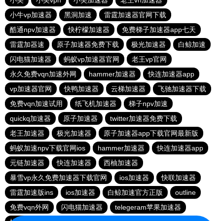
小美
小美vpn
小美加速器
老王vn加速器
小牛vp加速器
黑洞加速
雷霆加速器官网下载
酷通npv加速器
快柠檬加速器
免费梯子加速器app七天
雷霆加器速
原子加速器免费下载
极光加速器
白鲸加速
闪电猫加速器
蚂蚁vp加速器官网
老王vp官网
永久免费vqn加速外网
hammer加速器
快连加速器app
vp加速器官网
快鸭加速器
云梯加速器
飞驰加速器下载
免费vqn加速试用
纸飞机加速器
梯子npv加速
quickq加速器
原子加速器
twitter加速器免费下载
老王加速器
极光加速器
原子加速器app下载官网最新版
蚂蚁加速npv下载官网ios
hammer加速器
快连加速器app
元链加速器
快连加速器
西柚加速器
暴雪vp永久免费加速器下载官网
ios加速器
快联加速器
雷霆加速版ins
ios加速器
白鲸加速官方正版
outline
免费vqn外网
闪电猫加速器
telegeram苹果加速器