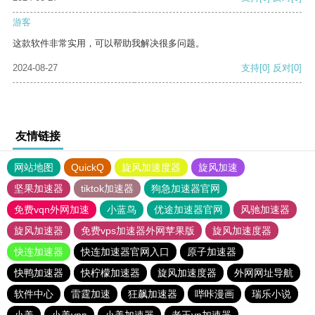
游客
这款软件非常实用，可以帮助我解决很多问题。
2024-08-27
支持
[0]
反对
[0]
友情链接
网站地图
QuickQ
旋风加速度器
旋风加速
坚果加速器
tiktok加速器
狗急加速器官网
免费vqn外网加速
小蓝鸟
优途加速器官网
风驰加速器
旋风加速器
免费vps加速器外网苹果版
旋风加速度器
快连加速器
快连加速器官网入口
原子加速器
快鸭加速器
快柠檬加速器
旋风加速度器
外网网址导航
软件中心
雷霆加速
狂飙加速器
哔咔漫画
瑞乐小说