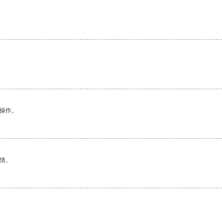
悉操作。
情。
。