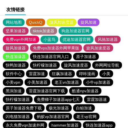
友情链接
网站地图
QuickQ
旋风加速度器
旋风加速
坚果加速器
tiktok加速器
狗急加速器官网
免费vqn外网加速
小蓝鸟
优途加速器官网
风驰加速器
旋风加速器
免费vps加速器外网苹果版
旋风加速度器
快连加速器
快连加速器官网入口
原子加速器
快鸭加速器
快柠檬加速器
旋风加速度器
外网网址导航
软件中心
雷霆加速
狂飙加速器
哔咔漫画
小美
小美vpn
小美加速器
老王vn加速器
小牛vp加速器
黑洞加速
雷霆加速器官网下载
酷通npv加速器
快柠檬加速器
免费梯子加速器app七天
雷霆加器速
原子加速器免费下载
极光加速器
白鲸加速
闪电猫加速器
蚂蚁vp加速器官网
老王vp官网
永久免费vqn加速外网
hammer加速器
快连加速器app