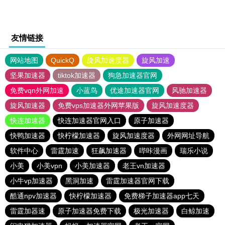
友情链接
网站地图
QuickQ
旋风加速度器
旋风加速
坚果加速器
tiktok加速器
狗急加速器官网
免费vqn外网加速
小蓝鸟
优途加速器官网
风驰加速器
旋风加速器
免费vps加速器外网苹果版
旋风加速度器
快连加速器
快连加速器官网入口
原子加速器
快鸭加速器
快柠檬加速器
旋风加速度器
外网网址导航
软件中心
雷霆加速
狂飙加速器
哔咔漫画
瑞乐小说
小美
小美vpn
小美加速器
老王vn加速器
小牛vp加速器
黑洞加速
雷霆加速器官网下载
酷通npv加速器
快柠檬加速器
免费梯子加速器app七天
雷霆加器速
原子加速器免费下载
极光加速器
白鲸加速