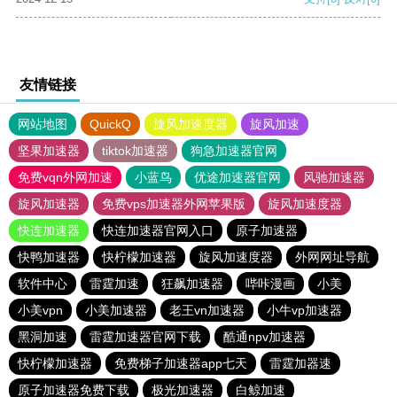
友情链接
网站地图
QuickQ
旋风加速度器
旋风加速
坚果加速器
tiktok加速器
狗急加速器官网
免费vqn外网加速
小蓝鸟
优途加速器官网
风驰加速器
旋风加速器
免费vps加速器外网苹果版
旋风加速度器
快连加速器
快连加速器官网入口
原子加速器
快鸭加速器
快柠檬加速器
旋风加速度器
外网网址导航
软件中心
雷霆加速
狂飙加速器
哔咔漫画
小美
小美vpn
小美加速器
老王vn加速器
小牛vp加速器
黑洞加速
雷霆加速器官网下载
酷通npv加速器
快柠檬加速器
免费梯子加速器app七天
雷霆加器速
原子加速器免费下载
极光加速器
白鲸加速