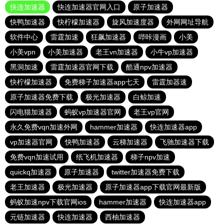
快连加速器
快连加速器官网入口
原子加速器
快鸭加速器
快柠檬加速器
旋风加速度器
外网网址导航
软件中心
雷霆加速
狂飙加速器
哔咔漫画
小美
小美vpn
小美加速器
老王vn加速器
小牛vp加速器
黑洞加速
雷霆加速器官网下载
酷通npv加速器
快柠檬加速器
免费梯子加速器app七天
雷霆加器速
原子加速器免费下载
极光加速器
白鲸加速
闪电猫加速器
蚂蚁vp加速器官网
老王vp官网
永久免费vqn加速外网
hammer加速器
快连加速器app
vp加速器官网
快鸭加速器
云梯加速器
飞驰加速器下载
免费vqn加速试用
纸飞机加速器
梯子npv加速
quickq加速器
原子加速器
twitter加速器免费下载
老王加速器
极光加速器
原子加速器app下载官网最新版
蚂蚁加速npv下载官网ios
hammer加速器
快连加速器app
元链加速器
快连加速器
西柚加速器