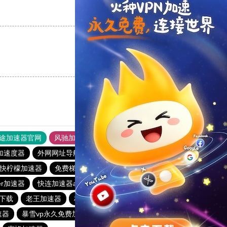
支持
[0]
反对
[0]
支持
[0]
反对
[0]
途加速器官网
风驰加速器
旋风加速器
加速度器
外网网址导航
软件中心
雷霆加速
狂飙加速器
快柠檬加速器
免费梯子加速器app七天
雷霆加器速
er加速器
快连加速器app
vp加速器官网
快鸭加速器
费下载
老王加速器
极光加速器
速器
暴雪vp永久免费加速器下载官网
ios加速器
快联加速器