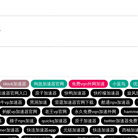
。
tiktok加速器
狗急加速器官网
免费vqn外网加速
小蓝鸟
优
加速器官网入口
原子加速器
快鸭加速器
快柠檬加速器
旋风
牛vp加速器
黑洞加速
雷霆加速器官网下载
酷通npv加速器
蚂蚁vp加速器官网
老王vp官网
永久免费vqn加速外网
hamm
器
梯子npv加速
quickq加速器
原子加速器
twitter加速器免
mer加速器
快连加速器app
元链加速器
快连加速器
西柚加