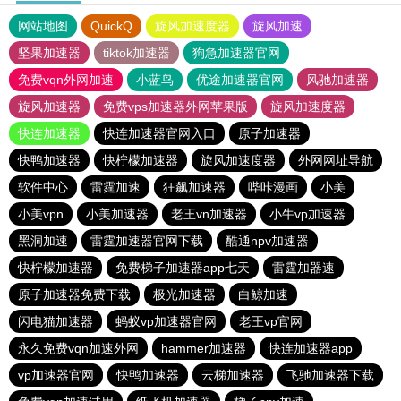
网站地图
QuickQ
旋风加速度器
旋风加速
坚果加速器
tiktok加速器
狗急加速器官网
免费vqn外网加速
小蓝鸟
优途加速器官网
风驰加速器
旋风加速器
免费vps加速器外网苹果版
旋风加速度器
快连加速器
快连加速器官网入口
原子加速器
快鸭加速器
快柠檬加速器
旋风加速度器
外网网址导航
软件中心
雷霆加速
狂飙加速器
哔咔漫画
小美
小美vpn
小美加速器
老王vn加速器
小牛vp加速器
黑洞加速
雷霆加速器官网下载
酷通npv加速器
快柠檬加速器
免费梯子加速器app七天
雷霆加器速
原子加速器免费下载
极光加速器
白鲸加速
闪电猫加速器
蚂蚁vp加速器官网
老王vp官网
永久免费vqn加速外网
hammer加速器
快连加速器app
vp加速器官网
快鸭加速器
云梯加速器
飞驰加速器下载