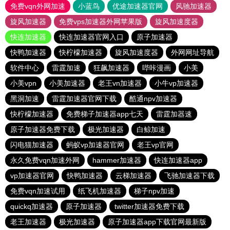
免费vqn外网加速
小蓝鸟
优途加速器官网
风驰加速器
旋风加速器
免费vps加速器外网苹果版
旋风加速度器
快连加速器
快连加速器官网入口
原子加速器
快鸭加速器
快柠檬加速器
旋风加速度器
外网网址导航
软件中心
雷霆加速
狂飙加速器
哔咔漫画
小美
小美vpn
小美加速器
老王vn加速器
小牛vp加速器
黑洞加速
雷霆加速器官网下载
酷通npv加速器
快柠檬加速器
免费梯子加速器app七天
雷霆加器速
原子加速器免费下载
极光加速器
白鲸加速
闪电猫加速器
蚂蚁vp加速器官网
老王vp官网
永久免费vqn加速外网
hammer加速器
快连加速器app
vp加速器官网
快鸭加速器
云梯加速器
飞驰加速器下载
免费vqn加速试用
纸飞机加速器
梯子npv加速
quickq加速器
原子加速器
twitter加速器免费下载
老王加速器
极光加速器
原子加速器app下载官网最新版