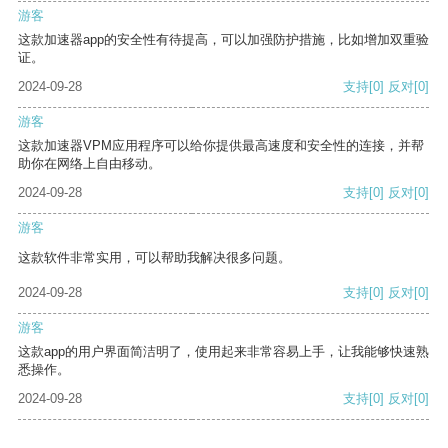
游客
这款加速器app的安全性有待提高，可以加强防护措施，比如增加双重验
证。
2024-09-28
支持
[0]
反对
[0]
游客
这款加速器VPM应用程序可以给你提供最高速度和安全性的连接，并帮
助你在网络上自由移动。
2024-09-28
支持
[0]
反对
[0]
游客
这款软件非常实用，可以帮助我解决很多问题。
2024-09-28
支持
[0]
反对
[0]
游客
这款app的用户界面简洁明了，使用起来非常容易上手，让我能够快速熟
悉操作。
2024-09-28
支持
[0]
反对
[0]