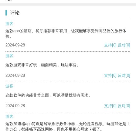
评论
游客
这款app的酒店、餐厅推荐非常有用，让我能够享受到高品质的旅行体
验。
2024-09-28
支持
[0]
反对
[0]
游客
这款游戏非常好玩，画面精美，玩法丰富。
2024-09-28
支持
[0]
反对
[0]
游客
这款软件的功能非常全面，可以满足我所有需求。
2024-09-28
支持
[0]
反对
[0]
游客
这款加速器app简直是居家旅行必备神器，无论是看视频、玩游戏还是工
作办公，都能畅享高速网络，再也不用担心网速卡顿了。