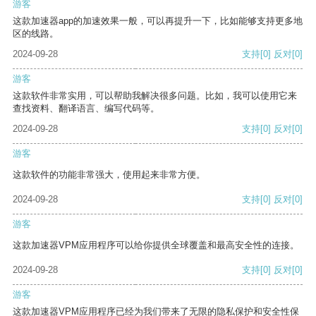
游客
这款加速器app的加速效果一般，可以再提升一下，比如能够支持更多地
区的线路。
2024-09-28
支持
[0]
反对
[0]
游客
这款软件非常实用，可以帮助我解决很多问题。比如，我可以使用它来
查找资料、翻译语言、编写代码等。
2024-09-28
支持
[0]
反对
[0]
游客
这款软件的功能非常强大，使用起来非常方便。
2024-09-28
支持
[0]
反对
[0]
游客
这款加速器VPM应用程序可以给你提供全球覆盖和最高安全性的连接。
2024-09-28
支持
[0]
反对
[0]
游客
这款加速器VPM应用程序已经为我们带来了无限的隐私保护和安全性保