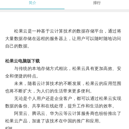
简介
排行
松果云是一种基于云计算技术的数据存储平台，通过将
大量数据存储在远程的服务器上，让用户可以随时随地访问
自己的数据。
松果云电脑版下载
与传统的本地存储方式相比，松果云具有更加高效、安
全和便捷的特点。
未来，随着云计算技术的不断发展，松果云的应用范围
也将不断扩大，为人们的生活带来更多便利。
无论是个人用户还是企业客户，都可以通过松果云实现
数据的备份、共享和在线处理，提升工作和生活的效率。
阿里云、腾讯云、华为云等云计算服务商也纷纷推出了
松果云产品，加速了该技术在中国的推广和应用。
#3#