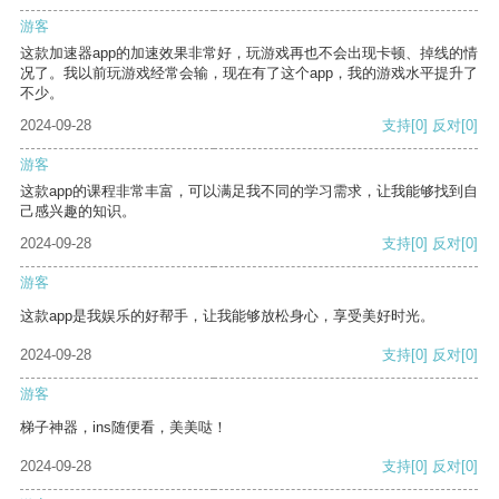
游客
这款加速器app的加速效果非常好，玩游戏再也不会出现卡顿、掉线的情
况了。我以前玩游戏经常会输，现在有了这个app，我的游戏水平提升了
不少。
2024-09-28
支持
[0]
反对
[0]
游客
这款app的课程非常丰富，可以满足我不同的学习需求，让我能够找到自
己感兴趣的知识。
2024-09-28
支持
[0]
反对
[0]
游客
这款app是我娱乐的好帮手，让我能够放松身心，享受美好时光。
2024-09-28
支持
[0]
反对
[0]
游客
梯子神器，ins随便看，美美哒！
2024-09-28
支持
[0]
反对
[0]