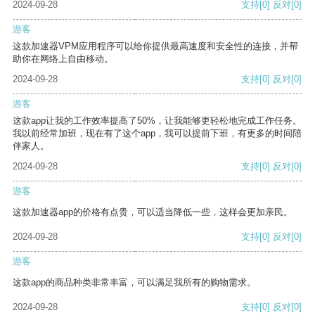
2024-09-28
支持
[0]
反对
[0]
游客
这款加速器VPM应用程序可以给你提供最高速度和安全性的连接，并帮
助你在网络上自由移动。
2024-09-28
支持
[0]
反对
[0]
游客
这款app让我的工作效率提高了50%，让我能够更轻松地完成工作任务。
我以前经常加班，现在有了这个app，我可以提前下班，有更多的时间陪
伴家人。
2024-09-28
支持
[0]
反对
[0]
游客
这款加速器app的价格有点贵，可以适当降低一些，这样会更加亲民。
2024-09-28
支持
[0]
反对
[0]
游客
这款app的商品种类非常丰富，可以满足我所有的购物需求。
2024-09-28
支持
[0]
反对
[0]