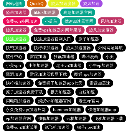
网站地图
QuickQ
旋风加速度器
旋风加速
坚果加速器
tiktok加速器
狗急加速器官网
免费vqn外网加速
小蓝鸟
优途加速器官网
风驰加速器
旋风加速器
免费vps加速器外网苹果版
旋风加速度器
快连加速器
快连加速器官网入口
原子加速器
快鸭加速器
快柠檬加速器
旋风加速度器
外网网址导航
软件中心
雷霆加速
狂飙加速器
哔咔漫画
小美
小美vpn
小美加速器
老王vn加速器
小牛vp加速器
黑洞加速
雷霆加速器官网下载
酷通npv加速器
快柠檬加速器
免费梯子加速器app七天
雷霆加器速
原子加速器免费下载
极光加速器
白鲸加速
闪电猫加速器
蚂蚁vp加速器官网
老王vp官网
永久免费vqn加速外网
hammer加速器
快连加速器app
vp加速器官网
快鸭加速器
云梯加速器
飞驰加速器下载
免费vqn加速试用
纸飞机加速器
梯子npv加速