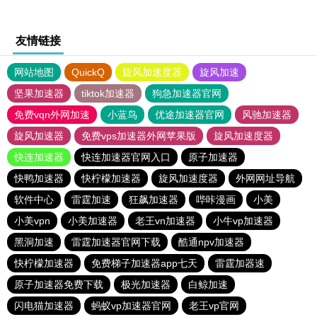
友情链接
网站地图
QuickQ
旋风加速度器
旋风加速
坚果加速器
tiktok加速器
狗急加速器官网
免费vqn外网加速
小蓝鸟
优途加速器官网
风驰加速器
旋风加速器
免费vps加速器外网苹果版
旋风加速度器
快连加速器
快连加速器官网入口
原子加速器
快鸭加速器
快柠檬加速器
旋风加速度器
外网网址导航
软件中心
雷霆加速
狂飙加速器
哔咔漫画
小美
小美vpn
小美加速器
老王vn加速器
小牛vp加速器
黑洞加速
雷霆加速器官网下载
酷通npv加速器
快柠檬加速器
免费梯子加速器app七天
雷霆加器速
原子加速器免费下载
极光加速器
白鲸加速
闪电猫加速器
蚂蚁vp加速器官网
老王vp官网