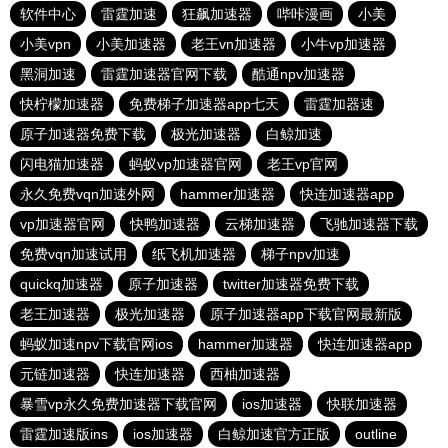
软件中心
雷霆加速
狂飙加速器
哔咔漫画
小美
小美vpn
小美加速器
老王vn加速器
小牛vp加速器
黑洞加速
雷霆加速器官网下载
酷通npv加速器
快柠檬加速器
免费梯子加速器app七天
雷霆加器速
原子加速器免费下载
极光加速器
白鲸加速
闪电猫加速器
蚂蚁vp加速器官网
老王vp官网
永久免费vqn加速外网
hammer加速器
快连加速器app
vp加速器官网
快鸭加速器
云梯加速器
飞驰加速器下载
免费vqn加速试用
纸飞机加速器
梯子npv加速
quickq加速器
原子加速器
twitter加速器免费下载
老王加速器
极光加速器
原子加速器app下载官网最新版
蚂蚁加速npv下载官网ios
hammer加速器
快连加速器app
元链加速器
快连加速器
西柚加速器
暴雪vp永久免费加速器下载官网
ios加速器
快联加速器
雷霆加速版ins
ios加速器
白鲸加速官方正版
outline