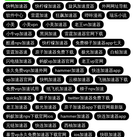
快鸭加速器
快柠檬加速器
旋风加速度器
外网网址导航
软件中心
雷霆加速
狂飙加速器
哔咔漫画
瑞乐小说
小美
小美vpn
小美加速器
老王vn加速器
小牛vp加速器
黑洞加速
雷霆加速器官网下载
酷通npv加速器
快柠檬加速器
免费梯子加速器app七天
雷霆加器速
原子加速器免费下载
极光加速器
白鲸加速
闪电猫加速器
蚂蚁vp加速器官网
老王vp官网
永久免费vqn加速外网
hammer加速器
快连加速器app
vp加速器官网
快鸭加速器
云梯加速器
飞驰加速器下载
免费vqn加速试用
纸飞机加速器
梯子npv加速
quickq加速器
原子加速器
twitter加速器免费下载
老王加速器
极光加速器
原子加速器app下载官网最新版
蚂蚁加速npv下载官网ios
hammer加速器
快连加速器app
元链加速器
快连加速器
西柚加速器
暴雪vp永久免费加速器下载官网
ios加速器
快联加速器