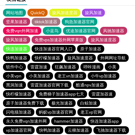
网站地图
QuickQ
旋风加速度器
旋风加速
坚果加速器
tiktok加速器
狗急加速器官网
免费vqn外网加速
小蓝鸟
优途加速器官网
风驰加速器
旋风加速器
免费vps加速器外网苹果版
旋风加速度器
快连加速器
快连加速器官网入口
原子加速器
快鸭加速器
快柠檬加速器
旋风加速度器
外网网址导航
软件中心
雷霆加速
狂飙加速器
哔咔漫画
小美
小美vpn
小美加速器
老王vn加速器
小牛vp加速器
黑洞加速
雷霆加速器官网下载
酷通npv加速器
快柠檬加速器
免费梯子加速器app七天
雷霆加器速
原子加速器免费下载
极光加速器
白鲸加速
闪电猫加速器
蚂蚁vp加速器官网
老王vp官网
永久免费vqn加速外网
hammer加速器
快连加速器app
vp加速器官网
快鸭加速器
云梯加速器
飞驰加速器下载