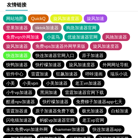
友情链接
网站地图
QuickQ
旋风加速度器
旋风加速
坚果加速器
tiktok加速器
狗急加速器官网
免费vqn外网加速
小蓝鸟
优途加速器官网
风驰加速器
旋风加速器
免费vps加速器外网苹果版
旋风加速度器
快连加速器
快连加速器官网入口
原子加速器
快鸭加速器
快柠檬加速器
旋风加速度器
外网网址导航
软件中心
雷霆加速
狂飙加速器
哔咔漫画
瑞乐小说
小美
小美vpn
小美加速器
老王vn加速器
小牛vp加速器
黑洞加速
雷霆加速器官网下载
酷通npv加速器
快柠檬加速器
免费梯子加速器app七天
雷霆加器速
原子加速器免费下载
极光加速器
白鲸加速
闪电猫加速器
蚂蚁vp加速器官网
老王vp官网
永久免费vqn加速外网
hammer加速器
快连加速器app