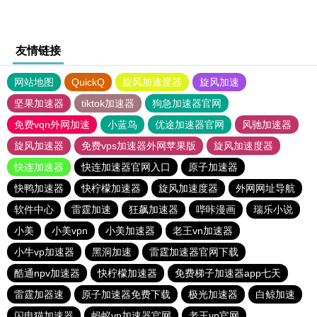
友情链接
网站地图
QuickQ
旋风加速度器
旋风加速
坚果加速器
tiktok加速器
狗急加速器官网
免费vqn外网加速
小蓝鸟
优途加速器官网
风驰加速器
旋风加速器
免费vps加速器外网苹果版
旋风加速度器
快连加速器
快连加速器官网入口
原子加速器
快鸭加速器
快柠檬加速器
旋风加速度器
外网网址导航
软件中心
雷霆加速
狂飙加速器
哔咔漫画
瑞乐小说
小美
小美vpn
小美加速器
老王vn加速器
小牛vp加速器
黑洞加速
雷霆加速器官网下载
酷通npv加速器
快柠檬加速器
免费梯子加速器app七天
雷霆加器速
原子加速器免费下载
极光加速器
白鲸加速
闪电猫加速器
蚂蚁vp加速器官网
老王vp官网