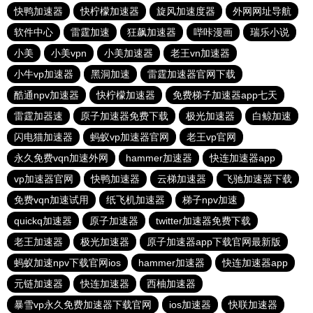
快鸭加速器
快柠檬加速器
旋风加速度器
外网网址导航
软件中心
雷霆加速
狂飙加速器
哔咔漫画
瑞乐小说
小美
小美vpn
小美加速器
老王vn加速器
小牛vp加速器
黑洞加速
雷霆加速器官网下载
酷通npv加速器
快柠檬加速器
免费梯子加速器app七天
雷霆加器速
原子加速器免费下载
极光加速器
白鲸加速
闪电猫加速器
蚂蚁vp加速器官网
老王vp官网
永久免费vqn加速外网
hammer加速器
快连加速器app
vp加速器官网
快鸭加速器
云梯加速器
飞驰加速器下载
免费vqn加速试用
纸飞机加速器
梯子npv加速
quickq加速器
原子加速器
twitter加速器免费下载
老王加速器
极光加速器
原子加速器app下载官网最新版
蚂蚁加速npv下载官网ios
hammer加速器
快连加速器app
元链加速器
快连加速器
西柚加速器
暴雪vp永久免费加速器下载官网
ios加速器
快联加速器