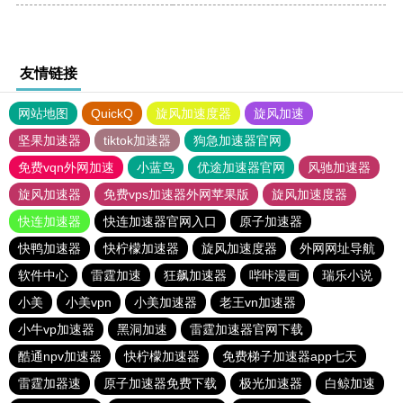
友情链接
网站地图
QuickQ
旋风加速度器
旋风加速
坚果加速器
tiktok加速器
狗急加速器官网
免费vqn外网加速
小蓝鸟
优途加速器官网
风驰加速器
旋风加速器
免费vps加速器外网苹果版
旋风加速度器
快连加速器
快连加速器官网入口
原子加速器
快鸭加速器
快柠檬加速器
旋风加速度器
外网网址导航
软件中心
雷霆加速
狂飙加速器
哔咔漫画
瑞乐小说
小美
小美vpn
小美加速器
老王vn加速器
小牛vp加速器
黑洞加速
雷霆加速器官网下载
酷通npv加速器
快柠檬加速器
免费梯子加速器app七天
雷霆加器速
原子加速器免费下载
极光加速器
白鲸加速