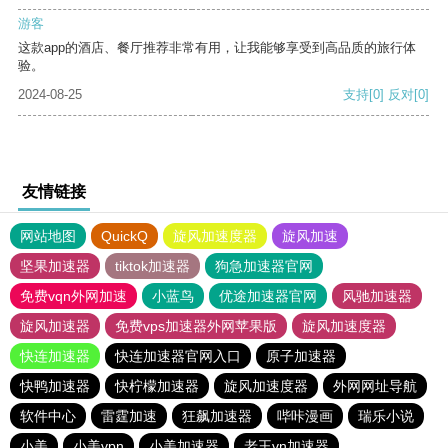
游客
这款app的酒店、餐厅推荐非常有用，让我能够享受到高品质的旅行体
验。
2024-08-25
支持
[0]
反对
[0]
友情链接
网站地图
QuickQ
旋风加速度器
旋风加速
坚果加速器
tiktok加速器
狗急加速器官网
免费vqn外网加速
小蓝鸟
优途加速器官网
风驰加速器
旋风加速器
免费vps加速器外网苹果版
旋风加速度器
快连加速器
快连加速器官网入口
原子加速器
快鸭加速器
快柠檬加速器
旋风加速度器
外网网址导航
软件中心
雷霆加速
狂飙加速器
哔咔漫画
瑞乐小说
小美
小美vpn
小美加速器
老王vn加速器