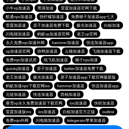
小牛vp加速器
黑洞加速
雷霆加速器官网下载
酷通npv加速器
快柠檬加速器
免费梯子加速器app七天
雷霆加器速
原子加速器免费下载
极光加速器
白鲸加速
闪电猫加速器
蚂蚁vp加速器官网
老王vp官网
永久免费vqn加速外网
hammer加速器
快连加速器app
vp加速器官网
快鸭加速器
云梯加速器
飞驰加速器下载
免费vqn加速试用
纸飞机加速器
梯子npv加速
quickq加速器
原子加速器
twitter加速器免费下载
老王加速器
极光加速器
原子加速器app下载官网最新版
蚂蚁加速npv下载官网ios
hammer加速器
快连加速器app
元链加速器
快连加速器
西柚加速器
暴雪vp永久免费加速器下载官网
ios加速器
快联加速器
雷霆加速版ins
ios加速器
白鲸加速官方正版
outline
免费vqn外网
闪电猫加速器
telegeram苹果加速器