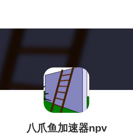
八爪鱼加速器npv