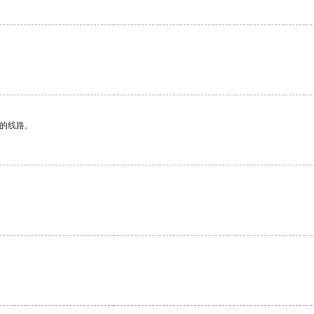
区的线路。