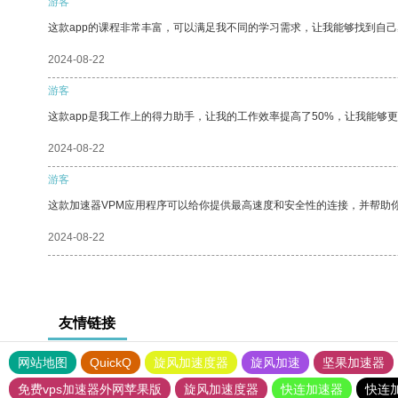
游客
这款app的课程非常丰富，可以满足我不同的学习需求，让我能够找到自
2024-08-22
游客
这款app是我工作上的得力助手，让我的工作效率提高了50%，让我能够
2024-08-22
游客
这款加速器VPM应用程序可以给你提供最高速度和安全性的连接，并帮助
2024-08-22
友情链接
网站地图
QuickQ
旋风加速度器
旋风加速
坚果加速器
免费vps加速器外网苹果版
旋风加速度器
快连加速器
快连