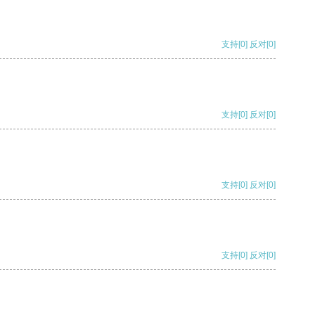
支持
[0]
反对
[0]
支持
[0]
反对
[0]
支持
[0]
反对
[0]
支持
[0]
反对
[0]