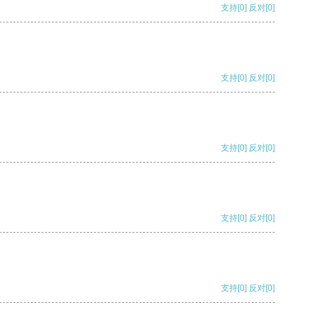
支持
[0]
反对
[0]
支持
[0]
反对
[0]
支持
[0]
反对
[0]
支持
[0]
反对
[0]
支持
[0]
反对
[0]