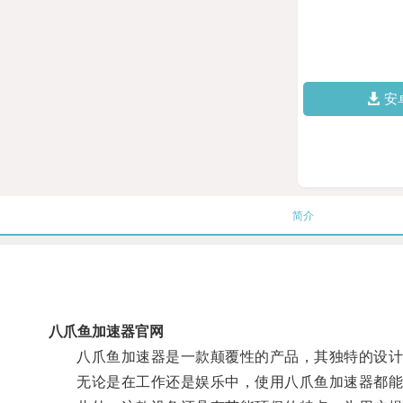
安
简介
八爪鱼加速器官网
八爪鱼加速器是一款颠覆性的产品，其独特的设计
无论是在工作还是娱乐中，使用八爪鱼加速器都能