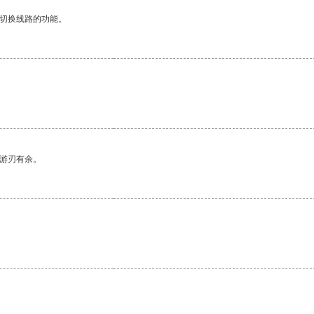
动切换线路的功能。
中游刃有余。