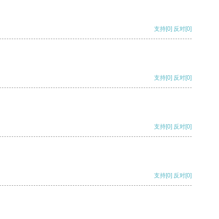
支持
[0]
反对
[0]
支持
[0]
反对
[0]
支持
[0]
反对
[0]
支持
[0]
反对
[0]