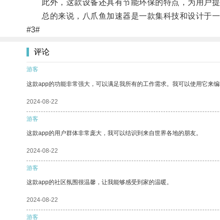
此外，这款设备还具有节能环保的特点，为用户提
总的来说，八爪鱼加速器是一款集科技和设计于一
#3#
评论
游客
这款app的功能非常强大，可以满足我所有的工作需求。我可以使用它来
2024-08-22
游客
这款app的用户群体非常庞大，我可以结识到来自世界各地的朋友。
2024-08-22
游客
这款app的社区氛围很温馨，让我能够感受到家的温暖。
2024-08-22
游客