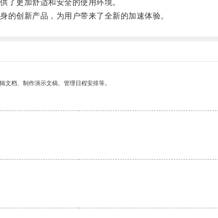
供了更加舒适和安全的使用环境。
身的创新产品，为用户带来了全新的加速体验。
编辑文档、制作演示文稿、管理日程安排等。