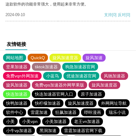
这款软件的功能非常强大，使用起来非常方便。
2024-09-10
支持
[0]
反对
[0]
友情链接
网站地图
QuickQ
旋风加速度器
旋风加速
坚果加速器
tiktok加速器
狗急加速器官网
免费vqn外网加速
小蓝鸟
优途加速器官网
风驰加速器
旋风加速器
免费vps加速器外网苹果版
旋风加速度器
快连加速器
快连加速器官网入口
原子加速器
快鸭加速器
快柠檬加速器
旋风加速度器
外网网址导航
软件中心
雷霆加速
狂飙加速器
哔咔漫画
瑞乐小说
小美
小美vpn
小美加速器
老王vn加速器
小牛vp加速器
黑洞加速
雷霆加速器官网下载