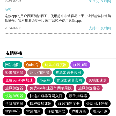
2024-09-03
支持
[0]
反对
[0]
游客
这款app的用户界面简洁明了，使用起来非常容易上手，让我能够快速熟
悉操作。我不用看说明书，就可以轻松使用这款app。
2024-09-03
支持
[0]
反对
[0]
友情链接
网站地图
QuickQ
旋风加速度器
旋风加速
坚果加速器
tiktok加速器
狗急加速器官网
免费vqn外网加速
小蓝鸟
优途加速器官网
风驰加速器
旋风加速器
免费vps加速器外网苹果版
旋风加速度器
快连加速器
快连加速器官网入口
原子加速器
快鸭加速器
快柠檬加速器
旋风加速度器
外网网址导航
软件中心
雷霆加速
狂飙加速器
哔咔漫画
瑞乐小说