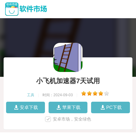
小飞机加速器7天试用
工具
|
时间：2024-09-03
|
安卓下载
苹果下载
PC下载
安卓市场，安全绿色