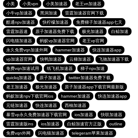
小美
小美vpn
小美加速器
老王vn加速器
小牛vp加速器
黑洞加速
雷霆加速器官网下载
酷通npv加速器
快柠檬加速器
免费梯子加速器app七天
雷霆加器速
原子加速器免费下载
极光加速器
白鲸加速
闪电猫加速器
蚂蚁vp加速器官网
老王vp官网
永久免费vqn加速外网
hammer加速器
快连加速器app
vp加速器官网
快鸭加速器
云梯加速器
飞驰加速器下载
免费vqn加速试用
纸飞机加速器
梯子npv加速
quickq加速器
原子加速器
twitter加速器免费下载
老王加速器
极光加速器
原子加速器app下载官网最新版
蚂蚁加速npv下载官网ios
hammer加速器
快连加速器app
元链加速器
快连加速器
西柚加速器
暴雪vp永久免费加速器下载官网
ios加速器
快联加速器
雷霆加速版ins
ios加速器
白鲸加速官方正版
outline
免费vqn外网
闪电猫加速器
telegeram苹果加速器