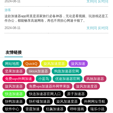
2024-08-11
支持
[0]
反对
[0]
游客
这款加速器app简直是居家旅行必备神器，无论是看视频、玩游戏还是工
作办公，都能畅享高速网络，再也不用担心网速卡顿了。
2024-08-11
支持
[0]
反对
[0]
友情链接
网站地图
QuickQ
旋风加速度器
旋风加速
坚果加速器
tiktok加速器
狗急加速器官网
免费vqn外网加速
小蓝鸟
优途加速器官网
风驰加速器
旋风加速器
免费vps加速器外网苹果版
旋风加速度器
快连加速器
快连加速器官网入口
原子加速器
快鸭加速器
快柠檬加速器
旋风加速度器
外网网址导航
软件中心
雷霆加速
狂飙加速器
哔咔漫画
瑞乐小说