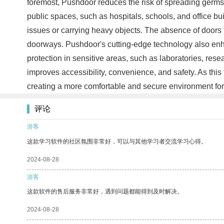
foremost, Pushdoor reduces the risk of spreading germs, 
public spaces, such as hospitals, schools, and office bu
issues or carrying heavy objects. The absence of doors
doorways. Pushdoor's cutting-edge technology also enha
protection in sensitive areas, such as laboratories, rese
improves accessibility, convenience, and safety. As this 
creating a more comfortable and secure environment fo
评论
游客
这款学习软件的社区氛围非常好，可以与其他学习者交流学习心得。
2024-08-28
游客
这款软件的售后服务非常好，遇到问题都能得到及时解决。
2024-08-28