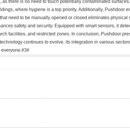
as there is no need to touch potentially contaminated surfaces. 
ildings, where hygiene is a top priority. Additionally, Pushdoor 
 that need to be manually opened or closed eliminates physical 
nces safety and security. Equipped with smart sensors, it detec
arch facilities, and restricted zones. In conclusion, Pushdoor pre
technology continues to evolve, its integration in various sectors
r everyone.#3#