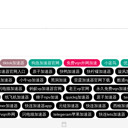
tiktok加速器
狗急加速器官网
免费vqn外网加速
小蓝鸟
优
加速器官网入口
原子加速器
快鸭加速器
快柠檬加速器
旋风
n加速器
小牛vp加速器
黑洞加速
雷霆加速器官网下载
酷通n
闪电猫加速器
蚂蚁vp加速器官网
老王vp官网
永久免费vqn加速
纸飞机加速器
梯子npv加速
quickq加速器
原子加速器
t
mer加速器
快连加速器app
元链加速器
快连加速器
西柚加
vqn外网
闪电猫加速器
telegeram苹果加速器
快连lets加速器