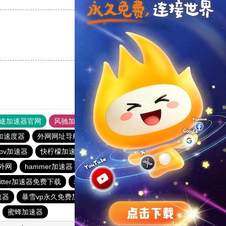
支持
[0]
反对
[0]
途加速器官网
风驰加速器
旋风加速器
加速度器
外网网址导航
软件中心
雷霆加速
狂飙加速器
pv加速器
快柠檬加速器
免费梯子加速器app七天
外网
hammer加速器
快连加速器app
vp加速器官网
witter加速器免费下载
老王加速器
极光加速器
速器
暴雪vp永久免费加速器下载官网
ios加速器
快联加速器
蜜蜂加速器