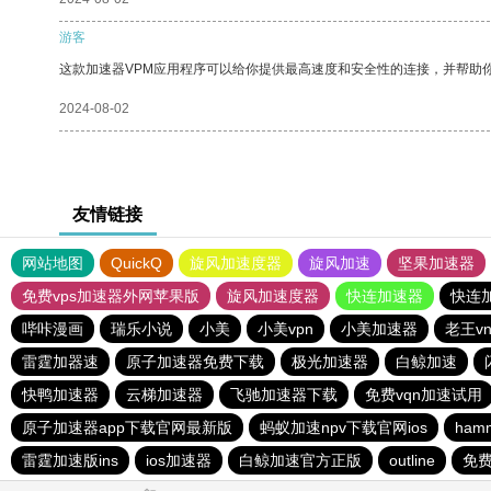
游客
这款加速器VPM应用程序可以给你提供最高速度和安全性的连接，并帮助
2024-08-02
友情链接
网站地图
QuickQ
旋风加速度器
旋风加速
坚果加速器
免费vps加速器外网苹果版
旋风加速度器
快连加速器
快连
哔咔漫画
瑞乐小说
小美
小美vpn
小美加速器
老王v
雷霆加器速
原子加速器免费下载
极光加速器
白鲸加速
快鸭加速器
云梯加速器
飞驰加速器下载
免费vqn加速试用
原子加速器app下载官网最新版
蚂蚁加速npv下载官网ios
ham
雷霆加速版ins
ios加速器
白鲸加速官方正版
outline
免费