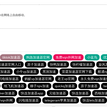
你在网络上自由移动。
tiktok加速器
狗急加速器官网
免费vqn外网加速
小蓝鸟
优
加速器官网入口
原子加速器
快鸭加速器
快柠檬加速器
旋风
n加速器
小牛vp加速器
黑洞加速
雷霆加速器官网下载
酷通n
闪电猫加速器
蚂蚁vp加速器官网
老王vp官网
永久免费vqn加速
纸飞机加速器
梯子npv加速
quickq加速器
原子加速器
t
mer加速器
快连加速器app
元链加速器
快连加速器
西柚加
vqn外网
闪电猫加速器
telegeram苹果加速器
快连lets加速器