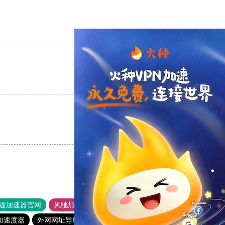
支持
[0]
反对
[0]
支持
[0]
反对
[0]
支持
[0]
反对
[0]
途加速器官网
风驰加速器
旋风加速器
加速度器
外网网址导航
软件中心
雷霆加速
狂飙加速器