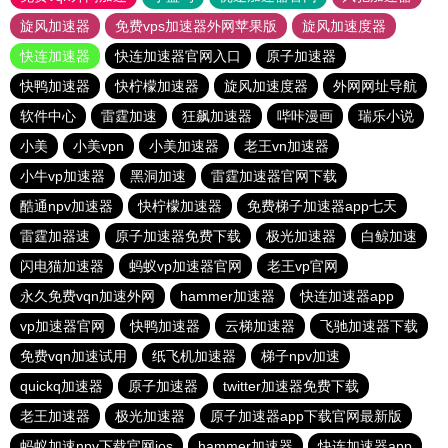
旋风加速器
免费vps加速器外网苹果版
旋风加速度器
快连加速器
快连加速器官网入口
原子加速器
快鸭加速器
快柠檬加速器
旋风加速度器
外网网址导航
软件中心
雷霆加速
狂飙加速器
哔咔漫画
瑞乐小说
小美
小美vpn
小美加速器
老王vn加速器
小牛vp加速器
黑洞加速
雷霆加速器官网下载
酷通npv加速器
快柠檬加速器
免费梯子加速器app七天
雷霆加器速
原子加速器免费下载
极光加速器
白鲸加速
闪电猫加速器
蚂蚁vp加速器官网
老王vp官网
永久免费vqn加速外网
hammer加速器
快连加速器app
vp加速器官网
快鸭加速器
云梯加速器
飞驰加速器下载
免费vqn加速试用
纸飞机加速器
梯子npv加速
quickq加速器
原子加速器
twitter加速器免费下载
老王加速器
极光加速器
原子加速器app下载官网最新版
蚂蚁加速npv下载官网ios
hammer加速器
快连加速器app