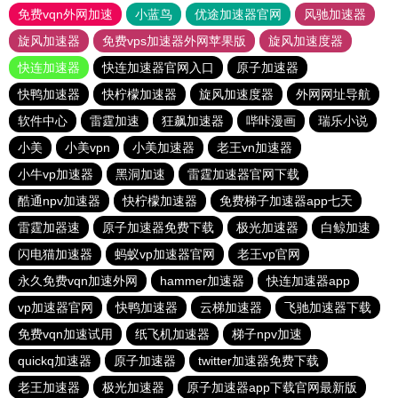
免费vqn外网加速
小蓝鸟
优途加速器官网
风驰加速器
旋风加速器
免费vps加速器外网苹果版
旋风加速度器
快连加速器
快连加速器官网入口
原子加速器
快鸭加速器
快柠檬加速器
旋风加速度器
外网网址导航
软件中心
雷霆加速
狂飙加速器
哔咔漫画
瑞乐小说
小美
小美vpn
小美加速器
老王vn加速器
小牛vp加速器
黑洞加速
雷霆加速器官网下载
酷通npv加速器
快柠檬加速器
免费梯子加速器app七天
雷霆加器速
原子加速器免费下载
极光加速器
白鲸加速
闪电猫加速器
蚂蚁vp加速器官网
老王vp官网
永久免费vqn加速外网
hammer加速器
快连加速器app
vp加速器官网
快鸭加速器
云梯加速器
飞驰加速器下载
免费vqn加速试用
纸飞机加速器
梯子npv加速
quickq加速器
原子加速器
twitter加速器免费下载
老王加速器
极光加速器
原子加速器app下载官网最新版