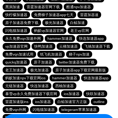
黑洞加速
雷霆加速器官网下载
酷通npv加速器
快柠檬加速器
免费梯子加速器app七天
雷霆加器速
原子加速器免费下载
极光加速器
白鲸加速
闪电猫加速器
蚂蚁vp加速器官网
老王vp官网
永久免费vqn加速外网
hammer加速器
快连加速器app
vp加速器官网
快鸭加速器
云梯加速器
飞驰加速器下载
免费vqn加速试用
纸飞机加速器
梯子npv加速
quickq加速器
原子加速器
twitter加速器免费下载
老王加速器
极光加速器
原子加速器app下载官网最新版
蚂蚁加速npv下载官网ios
hammer加速器
快连加速器app
元链加速器
快连加速器
西柚加速器
暴雪vp永久免费加速器下载官网
ios加速器
快联加速器
雷霆加速版ins
ios加速器
白鲸加速官方正版
outline
免费vqn外网
闪电猫加速器
telegeram苹果加速器
快连lets加速器
蜜蜂加速器