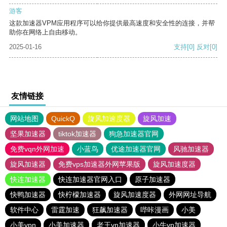
游客
这款加速器VPM应用程序可以给你提供最高速度和安全性的连接，并帮
助你在网络上自由移动。
2025-01-16
支持
[0]
反对
[0]
友情链接
网站地图
QuickQ
旋风加速度器
旋风加速
坚果加速器
tiktok加速器
狗急加速器官网
免费vqn外网加速
小蓝鸟
优途加速器官网
风驰加速器
旋风加速器
免费vps加速器外网苹果版
旋风加速度器
快连加速器
快连加速器官网入口
原子加速器
快鸭加速器
快柠檬加速器
旋风加速度器
外网网址导航
软件中心
雷霆加速
狂飙加速器
哔咔漫画
小美
小美vpn
小美加速器
老王vn加速器
小牛vp加速器