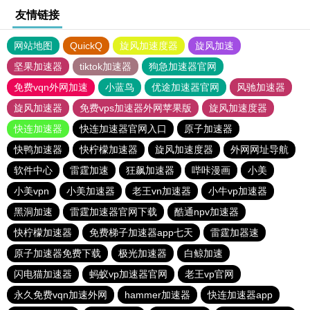
友情链接
网站地图
QuickQ
旋风加速度器
旋风加速
坚果加速器
tiktok加速器
狗急加速器官网
免费vqn外网加速
小蓝鸟
优途加速器官网
风驰加速器
旋风加速器
免费vps加速器外网苹果版
旋风加速度器
快连加速器
快连加速器官网入口
原子加速器
快鸭加速器
快柠檬加速器
旋风加速度器
外网网址导航
软件中心
雷霆加速
狂飙加速器
哔咔漫画
小美
小美vpn
小美加速器
老王vn加速器
小牛vp加速器
黑洞加速
雷霆加速器官网下载
酷通npv加速器
快柠檬加速器
免费梯子加速器app七天
雷霆加器速
原子加速器免费下载
极光加速器
白鲸加速
闪电猫加速器
蚂蚁vp加速器官网
老王vp官网
永久免费vqn加速外网
hammer加速器
快连加速器app