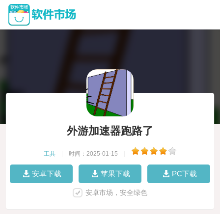
外游加速器跑路了
工具
|
时间：2025-01-15
|
安卓下载
苹果下载
PC下载
安卓市场，安全绿色