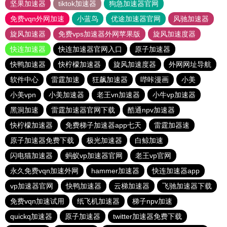
坚果加速器
tiktok加速器
狗急加速器官网
免费vqn外网加速
小蓝鸟
优途加速器官网
风驰加速器
旋风加速器
免费vps加速器外网苹果版
旋风加速度器
快连加速器
快连加速器官网入口
原子加速器
快鸭加速器
快柠檬加速器
旋风加速度器
外网网址导航
软件中心
雷霆加速
狂飙加速器
哔咔漫画
小美
小美vpn
小美加速器
老王vn加速器
小牛vp加速器
黑洞加速
雷霆加速器官网下载
酷通npv加速器
快柠檬加速器
免费梯子加速器app七天
雷霆加器速
原子加速器免费下载
极光加速器
白鲸加速
闪电猫加速器
蚂蚁vp加速器官网
老王vp官网
永久免费vqn加速外网
hammer加速器
快连加速器app
vp加速器官网
快鸭加速器
云梯加速器
飞驰加速器下载
免费vqn加速试用
纸飞机加速器
梯子npv加速
quickq加速器
原子加速器
twitter加速器免费下载