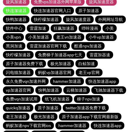
旋风加速器
免费vps加速器外网苹果版
旋风加速度器
快连加速器
快连加速器官网入口
原子加速器
快鸭加速器
快柠檬加速器
旋风加速度器
外网网址导航
软件中心
雷霆加速
狂飙加速器
哔咔漫画
小美
小美vpn
小美加速器
老王vn加速器
小牛vp加速器
黑洞加速
雷霆加速器官网下载
酷通npv加速器
快柠檬加速器
免费梯子加速器app七天
雷霆加器速
原子加速器免费下载
极光加速器
白鲸加速
闪电猫加速器
蚂蚁vp加速器官网
老王vp官网
永久免费vqn加速外网
hammer加速器
快连加速器app
vp加速器官网
快鸭加速器
云梯加速器
飞驰加速器下载
免费vqn加速试用
纸飞机加速器
梯子npv加速
quickq加速器
原子加速器
twitter加速器免费下载
老王加速器
极光加速器
原子加速器app下载官网最新版
蚂蚁加速npv下载官网ios
hammer加速器
快连加速器app