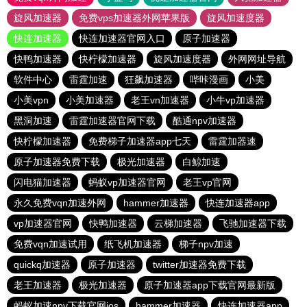
旋风加速器
免费vps加速器外网苹果版
旋风加速度器
快连加速器
快连加速器官网入口
原子加速器
快鸭加速器
快柠檬加速器
旋风加速度器
外网网址导航
软件中心
雷霆加速
狂飙加速器
哔咔漫画
小美
小美vpn
小美加速器
老王vn加速器
小牛vp加速器
黑洞加速
雷霆加速器官网下载
酷通npv加速器
快柠檬加速器
免费梯子加速器app七天
雷霆加器速
原子加速器免费下载
极光加速器
白鲸加速
闪电猫加速器
蚂蚁vp加速器官网
老王vp官网
永久免费vqn加速外网
hammer加速器
快连加速器app
vp加速器官网
快鸭加速器
云梯加速器
飞驰加速器下载
免费vqn加速试用
纸飞机加速器
梯子npv加速
quickq加速器
原子加速器
twitter加速器免费下载
老王加速器
极光加速器
原子加速器app下载官网最新版
蚂蚁加速npv下载官网ios
hammer加速器
快连加速器app