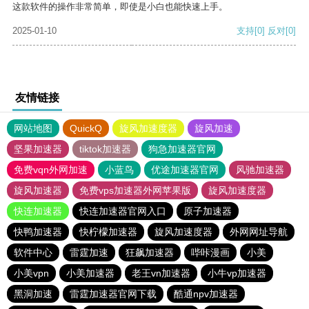
这款软件的操作非常简单，即使是小白也能快速上手。
2025-01-10
支持
[0]
反对
[0]
友情链接
网站地图
QuickQ
旋风加速度器
旋风加速
坚果加速器
tiktok加速器
狗急加速器官网
免费vqn外网加速
小蓝鸟
优途加速器官网
风驰加速器
旋风加速器
免费vps加速器外网苹果版
旋风加速度器
快连加速器
快连加速器官网入口
原子加速器
快鸭加速器
快柠檬加速器
旋风加速度器
外网网址导航
软件中心
雷霆加速
狂飙加速器
哔咔漫画
小美
小美vpn
小美加速器
老王vn加速器
小牛vp加速器
黑洞加速
雷霆加速器官网下载
酷通npv加速器