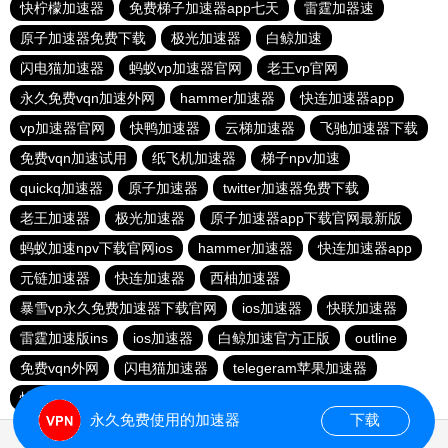
快柠檬加速器
免费梯子加速器app七天
雷霆加器速
原子加速器免费下载
极光加速器
白鲸加速
闪电猫加速器
蚂蚁vp加速器官网
老王vp官网
永久免费vqn加速外网
hammer加速器
快连加速器app
vp加速器官网
快鸭加速器
云梯加速器
飞驰加速器下载
免费vqn加速试用
纸飞机加速器
梯子npv加速
quickq加速器
原子加速器
twitter加速器免费下载
老王加速器
极光加速器
原子加速器app下载官网最新版
蚂蚁加速npv下载官网ios
hammer加速器
快连加速器app
元链加速器
快连加速器
西柚加速器
暴雪vp永久免费加速器下载官网
ios加速器
快联加速器
雷霆加速版ins
ios加速器
白鲸加速官方正版
outline
免费vqn外网
闪电猫加速器
telegeram苹果加速器
快连lets加速器
蜜蜂加速器
永久免费使用的加速器
下载