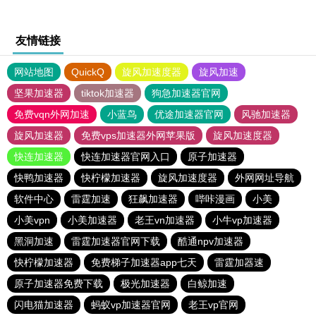
友情链接
网站地图
QuickQ
旋风加速度器
旋风加速
坚果加速器
tiktok加速器
狗急加速器官网
免费vqn外网加速
小蓝鸟
优途加速器官网
风驰加速器
旋风加速器
免费vps加速器外网苹果版
旋风加速度器
快连加速器
快连加速器官网入口
原子加速器
快鸭加速器
快柠檬加速器
旋风加速度器
外网网址导航
软件中心
雷霆加速
狂飙加速器
哔咔漫画
小美
小美vpn
小美加速器
老王vn加速器
小牛vp加速器
黑洞加速
雷霆加速器官网下载
酷通npv加速器
快柠檬加速器
免费梯子加速器app七天
雷霆加器速
原子加速器免费下载
极光加速器
白鲸加速
闪电猫加速器
蚂蚁vp加速器官网
老王vp官网