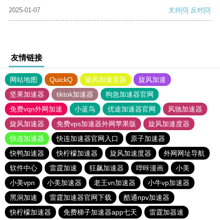
2025-01-07
支持
[0]
反对
[0]
友情链接
网站地图
QuickQ
旋风加速度器
旋风加速
坚果加速器
tiktok加速器
狗急加速器官网
免费vqn外网加速
小蓝鸟
优途加速器官网
风驰加速器
旋风加速器
免费vps加速器外网苹果版
旋风加速度器
快连加速器
快连加速器官网入口
原子加速器
快鸭加速器
快柠檬加速器
旋风加速度器
外网网址导航
软件中心
雷霆加速
狂飙加速器
哔咔漫画
小美
小美vpn
小美加速器
老王vn加速器
小牛vp加速器
黑洞加速
雷霆加速器官网下载
酷通npv加速器
快柠檬加速器
免费梯子加速器app七天
雷霆加器速