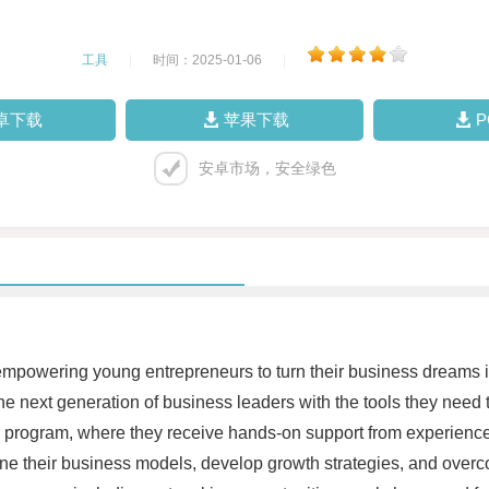
工具
|
时间：2025-01-06
|
卓下载
苹果下载
安卓市场，安全绿色
mpowering young entrepreneurs to turn their business dreams int
the next generation of business leaders with the tools they need
he program, where they receive hands-on support from experienc
fine their business models, develop growth strategies, and overc