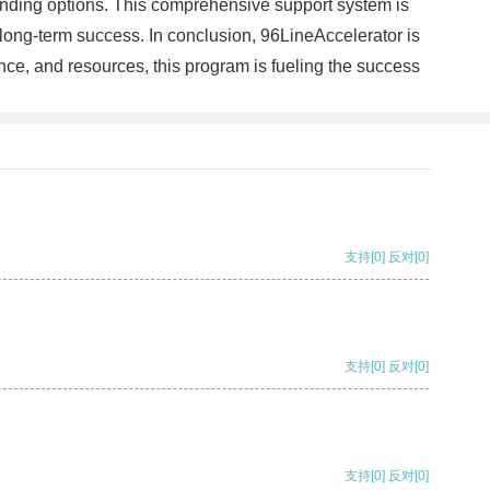
unding options. This comprehensive support system is
 long-term success. In conclusion, 96LineAccelerator is
nce, and resources, this program is fueling the success
支持
[0]
反对
[0]
支持
[0]
反对
[0]
支持
[0]
反对
[0]